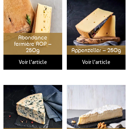
Abondance
fermière AOP –
250g
Appenzeller – 250g
Voir l'article
Voir l'article