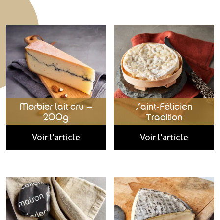
Morbier lait cru –
Saint-Félicien
200g
Tradition
Voir l'article
Voir l'article