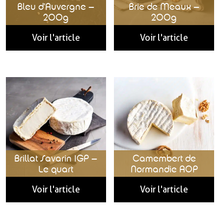
Bleu d’Auvergne –
Brie de Meaux –
200g
200g
Voir l'article
Voir l'article
Brillat Savarin IGP –
Camembert de
Le quart
Normandie AOP
Voir l'article
Voir l'article