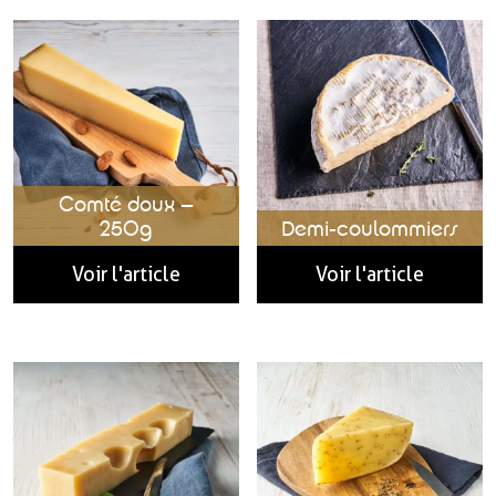
Comté doux –
250g
Demi-coulommiers
Voir l'article
Voir l'article