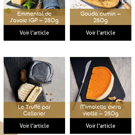
Emmental de
Gouda cumin –
Savoie IGP – 250g
250g
Voir l'article
Voir l'article
Le Truffé par
Mimolette extra
Cellerier
vieille – 250g
Voir l'article
Voir l'article