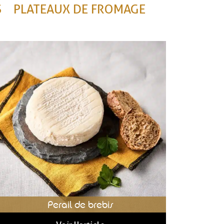
S
PLATEAUX DE FROMAGE
Perail de brebis