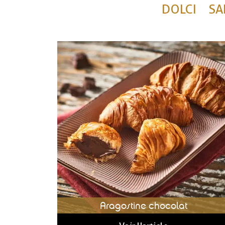
DOLCI
SA
Aragostine chocolat