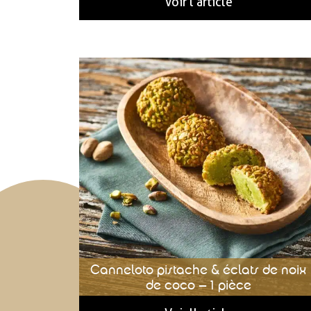
Voir l'article
Canneloto pistache & éclats de noix
de coco – 1 pièce