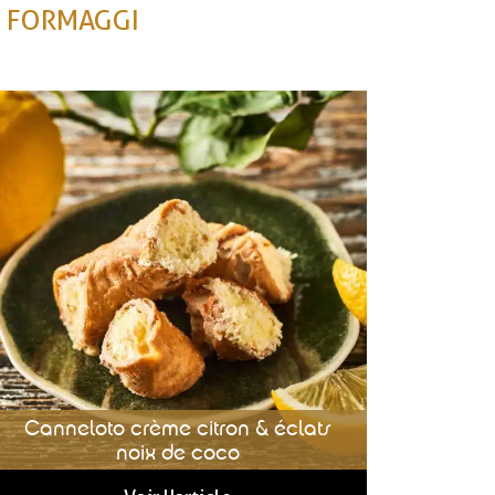
FORMAGGI
Canneloto crème citron & éclats
noix de coco