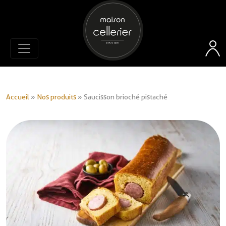
Accueil
»
Nos produits
»
Saucisson brioché pistaché