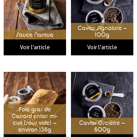
Caviar Signature –
Sauce Nantua
100g
Voir l'article
Voir l'article
Foie gras de
Canard entier mi-
cuit (sous vide) –
Caviar Osciètre –
environ 135g
500g