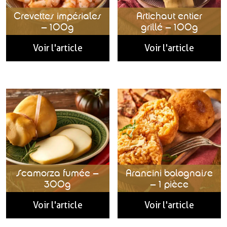
Crevettes impériales
Artichaut entier
– 100g
grillé – 100g
Voir l'article
Voir l'article
Scamorza fumée –
Arancini bolognaise
300g
– 1 pièce
Voir l'article
Voir l'article