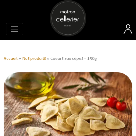
Accueil
»
Nos produits
»
Coeurs aux cêpes – 150g